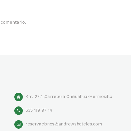
 comentario.
Km. 277 ,Carretera Chihuahua-Hermosillo
635 119 97 14
reservaciones@andrewshoteles.com