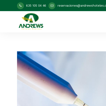
635 105 04 46
reservaciones@andrewshoteles