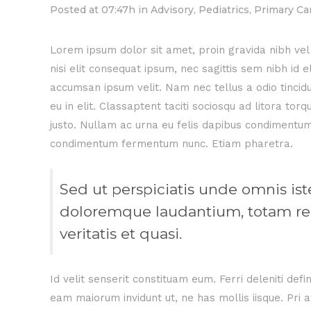
Posted at 07:47h
in
Advisory
,
Pediatrics
,
Primary Ca
Lorem ipsum dolor sit amet, proin gravida nibh vel 
nisi elit consequat ipsum, nec sagittis sem nibh id 
accumsan ipsum velit. Nam nec tellus a odio tincid
eu in elit. Classaptent taciti sociosqu ad litora to
justo. Nullam ac urna eu felis dapibus condimentum 
condimentum fermentum nunc. Etiam pharetra.
Sed ut perspiciatis unde omnis is
doloremque laudantium, totam rem
veritatis et quasi.
Id velit senserit constituam eum. Ferri deleniti defi
eam maiorum invidunt ut, ne has mollis iisque. Pri