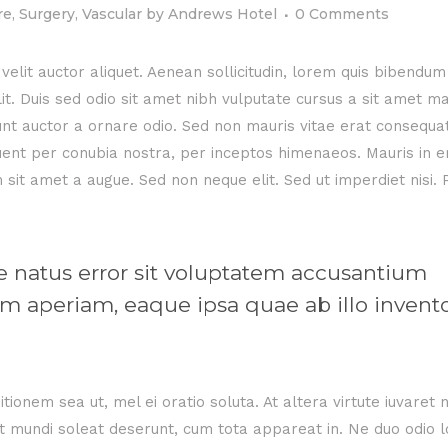
re
,
Surgery
,
Vascular
by
Andrews Hotel
0 Comments
velit auctor aliquet. Aenean sollicitudin, lorem quis bibendum
elit. Duis sed odio sit amet nibh vulputate cursus a sit amet m
unt auctor a ornare odio. Sed non mauris vitae erat consequa
rquent per conubia nostra, per inceptos himenaeos. Mauris in e
sit amet a augue. Sed non neque elit. Sed ut imperdiet nisi. 
te natus error sit voluptatem accusantium
 aperiam, eaque ipsa quae ab illo invent
nitionem sea ut, mel ei oratio soluta. At altera virtute iuvaret
 at mundi soleat deserunt, cum tota appareat in. Ne duo odio 