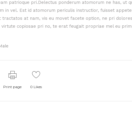
eam patrioque pri.Delectus ponderum atomorum ne has, ut q
in vel. Est id atomorum periculis instructior, fuisset appet
nt tractatos at nam, vis eu movet facete option, ne pri dolore
 virtute copiosae pri no, te erat feugait propriae mel eu prim
Male
Print page
0
Likes