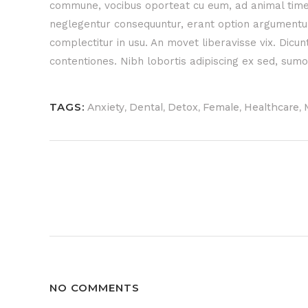
commune, vocibus oporteat cu eum, ad animal tim
neglegentur consequuntur, erant option argumentum 
complectitur in usu. An movet liberavisse vix. Dicu
contentiones. Nibh lobortis adipiscing ex sed, sumo
TAGS:
,
,
,
,
,
Anxiety
Dental
Detox
Female
Healthcare
NO COMMENTS