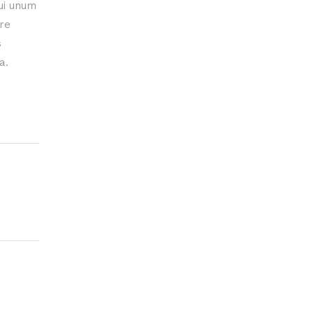
ui unum
ere
s
a.