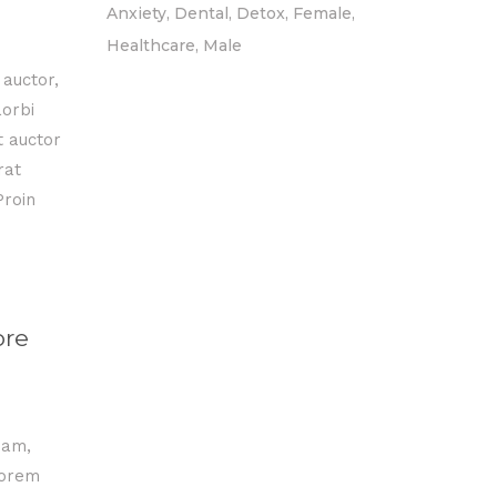
Anxiety
Dental
Detox
Female
Healthcare
Male
 auctor,
aorbi
t auctor
rat
Proin
ore
 nam,
lorem