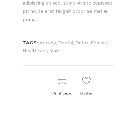
adipiscing ex sed, sumo virtute copiosae
pri no, te erat feugait propriae mel eu
prima.
TAGS:
,
,
,
,
Anxiety
Dental
Detox
Female
,
Healthcare
Male
Print page
0
Likes